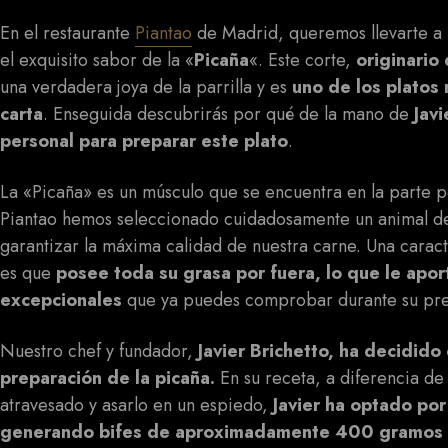
En el restaurante
Piantao
de Madrid, queremos llevarte a u
el exquisito sabor de la «
Picaña
«. Este corte,
originario 
una verdadera joya de la parrilla y es
uno de los platos
carta
. Enseguida descubrirás por qué de la mano de
Javi
personal para preparar este plato
.
La «Picaña» es un músculo que se encuentra en la parte p
Piantao hemos seleccionado cuidadosamente un animal d
garantizar la máxima calidad de nuestra carne. Una caract
es que
posee toda su grasa por fuera, lo que le apor
excepcionales
que ya puedes comprobar durante su pr
Nuestro chef y fundador,
Javier Brichetto, ha decidido
preparación de la picaña.
En su receta, a diferencia de 
atravesado y asarlo en un espiedo,
Javier ha optado por 
generando bifes de aproximadamente 400 gramos q