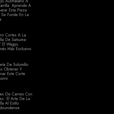
yu Australiano A
arrilla: Aprende A
arar Esta Pieza
 Se Funde En La
a
ro Cortes A La
illa De Satsuma-
: El Wagyu
nés Más Exclusivo
eta De Solomillo:
o Obtener Y
nar Este Corte
usivo
tes De Carnes Con
o: El Arte De La
lla Al Estilo
adounidense