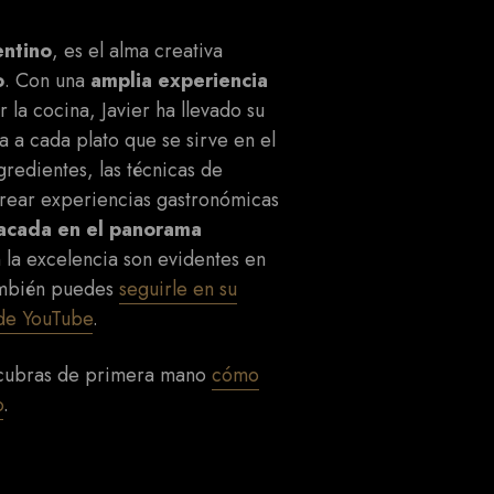
entino
, es el alma creativa
o
. Con una
amplia experiencia
la cocina, Javier ha llevado su
a a cada plato que se sirve en el
gredientes, las técnicas de
crear experiencias gastronómicas
stacada en el panorama
 la excelencia son evidentes en
también puedes
seguirle en su
de YouTube
.
scubras de primera mano
cómo
o
.