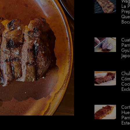
Wag
La P
Prep
Que
Boc
Cuat
Parr
Gyū
Japo
Chul
Cóm
Coci
Excl
Cor
Hues
Parri
Est