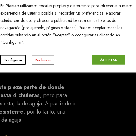
En Piantao utilizamos cookies propias y de terceros para ofrecerte la mejor
experiencia de usuario posible al recordar tus preferencias, elaborar
estadísticas de uso y ofrecerte publicidad basada en tus hábitos de
navegación (por ejemplo, páginas visitadas). Puedes aceptar todas las
cookies pulsando en el botón “Aceptar” o configurarlas clicando en
i vamos a ir a la parrilla
con
"Configurar".
 forma bien generosa y
,
marcarla bien por fuera, y
Configurar
Rechazar
ACEPTAR
 el perfecto para Javier
sta pieza parte de donde
hasta 4 chuletas
, pero para
 esta, la de aguja. A partir de ir
esistente
, por lo tanto, una
 de aguja.