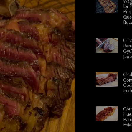
Wag
La P
Prep
Que
Boc
Cuat
Parr
Gyū
Japo
Chul
Cóm
Coci
Excl
Cor
Hues
Parri
Est