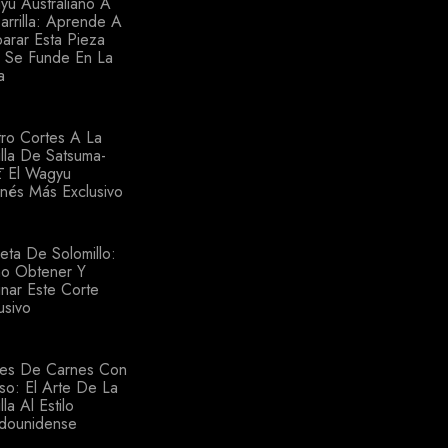
yu Australiano A
arrilla: Aprende A
arar Esta Pieza
 Se Funde En La
a
ro Cortes A La
illa De Satsuma-
: El Wagyu
nés Más Exclusivo
eta De Solomillo:
o Obtener Y
nar Este Corte
usivo
tes De Carnes Con
o: El Arte De La
lla Al Estilo
adounidense