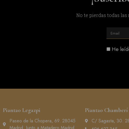
No te pierdas todas las
He leíd
Piantao Legazpi
Piantao Chamberí
Paseo de la Chopera, 69. 28045
C/ Sagasta, 30. 2
Madrid. Junto a Matadero Madrid