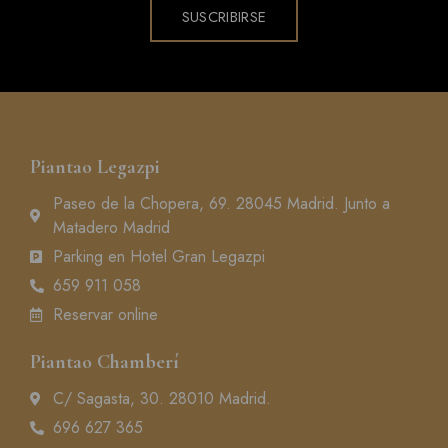
SUSCRIBIRSE
Piantao Legazpi
Paseo de la Chopera, 69. 28045 Madrid. Junto a
Matadero Madrid
Parking en Hotel Gran Legazpi
659 911 058
Reservar online
Piantao Chamberí
C/ Sagasta, 30. 28010 Madrid.
696 627 365