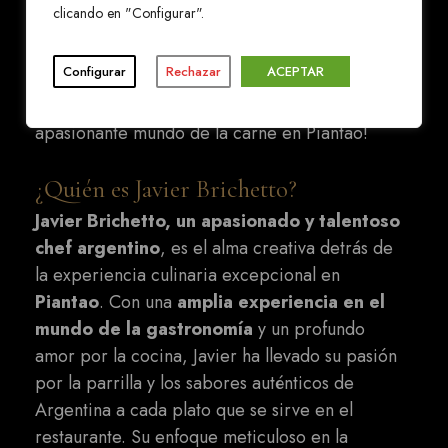
clicando en "Configurar".
encontrarás una selección de cortes de
primera calidad y un equipo apasionado por
Configurar
Rechazar
ACEPTAR
brindarte una experiencia culinaria inigualable.
¡Te esperamos para que descubras el
apasionante mundo de la carne en Piantao!
¿Quién es Javier Brichetto?
Javier Brichetto, un apasionado y talentoso
chef argentino
, es el alma creativa detrás de
la experiencia culinaria excepcional en
Piantao
. Con una
amplia experiencia en el
mundo de la gastronomía
y un profundo
amor por la cocina, Javier ha llevado su pasión
por la parrilla y los sabores auténticos de
Argentina a cada plato que se sirve en el
restaurante. Su enfoque meticuloso en la