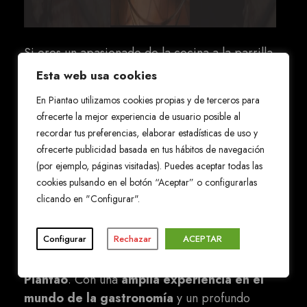
Si eres un apasionado de la cocina a la parrilla
y deseas explorar nuevas posibilidades, el
Esta web usa cookies
Cilindro Peruano es una opción que no puedes
En Piantao utilizamos cookies propias y de terceros para
dejar pasar.
En Piantao, te invitamos a
ofrecerte la mejor experiencia de usuario posible al
probar nuestras creaciones culinarias que
recordar tus preferencias, elaborar estadísticas de uso y
han sido perfeccionadas gracias a esta
ofrecerte publicidad basada en tus hábitos de navegación
increíble técnica.
(por ejemplo, páginas visitadas). Puedes aceptar todas las
cookies pulsando en el botón “Aceptar” o configurarlas
clicando en "Configurar".
Javier Brichetto, el alma tras Piantao
Javier Brichetto, un apasionado y talentoso
Configurar
Rechazar
ACEPTAR
chef argentino
, es el alma creativa detrás de
la experiencia culinaria excepcional en
Piantao
. Con una
amplia experiencia en el
mundo de la gastronomía
y un profundo