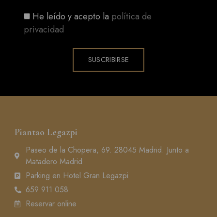
He leído y acepto la
política de
privacidad
SUSCRIBIRSE
Piantao Legazpi
Paseo de la Chopera, 69. 28045 Madrid. Junto a
Matadero Madrid
Parking en Hotel Gran Legazpi
659 911 058
Reservar online